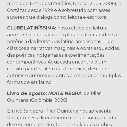
mestrado (Estudos Literários, Unesp, 2005-2006), lê
Cortázar desde 1999 e é sobretudo com esses
autores que dialoga como leitora e escritora.
CLUBE
LATINÍSSIMA:
nosso clube de leitura
hermano
é dedicado a explorar a diversidade e a
potência das literaturas latino-americanas — de
clássicos a narrativas marginais e obras esquecidas,
das poéticas indígenas às experimentações
contemporâneas. Aqui, cada encontro é um
convite para ler além das fronteiras, descobrir
autoras e autores vibrantes e celebrar as múltiplas
formas de ser latino.
Livro de agosto:
NOITE NEGRA
, de Pilar
Quintana (Colômbia, 2026)
Em
Noite negra
, Pilar Quintana nos apresenta
Rosa, que está literalmente construindo, ao lado
de seu companheiro, Gene, seu lar dos sonhos,