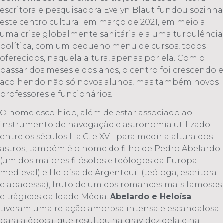
escritora e pesquisadora Evelyn Blaut fundou sozinha
este centro cultural em março de 2021, em meio
a
uma crise globalmente sanitária e a uma turbulência
política, com um pequeno menu de cursos, todos
oferecidos, naquela altura, apenas por ela. Com o
passar dos meses e dos anos, o centro foi crescendo e
acolhendo não só novos alunos, mas também novos
professores e funcionários.
O nome escolhido, além de estar associado ao
instrumento de navegação e astronomia utilizado
entre os séculos II a.C. e XVII para medir a altura dos
astros, também é o nome do filho de Pedro Abelardo
(um dos maiores filósofos e teólogos da Europa
medieval) e Heloísa de Argenteuil (teóloga, escritora
e abadessa), fruto de um dos romances mais famosos
e trágicos da Idade Média.
Abelardo e Heloísa
tiveram uma relação amorosa intensa e escandalosa
para a época, que resultou na gravidez dela e na