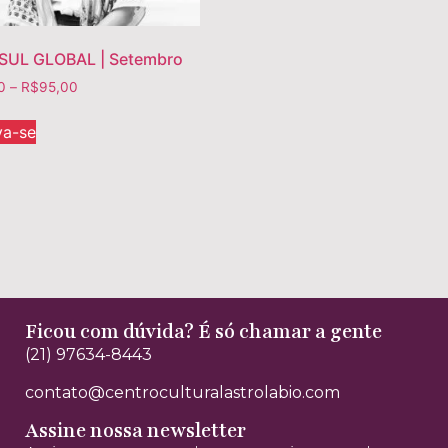
 SUL GLOBAL | Setembro
0
–
R$
95,00
va-se
Ficou com dúvida? É só chamar a gente
(21) 97634-8443
contato@centroculturalastrolabio.com
Assine nossa newsletter