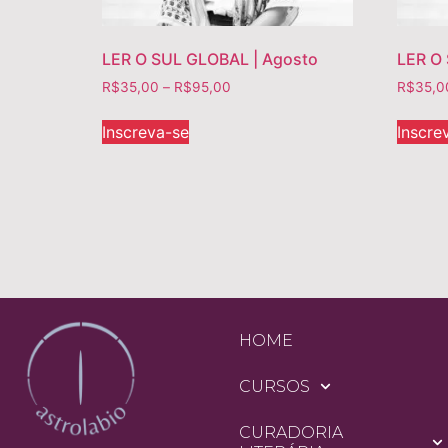
LER O SUL GLOBAL | Agosto
LER O
R$
35,00
–
R$
95,00
R$
35,0
Inscreva-se
Inscre
HOME
CURSOS
CURADORIA